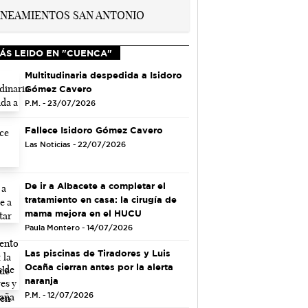
ÁS LEIDO EN "CUENCA"
Multitudinaria despedida a Isidoro
Gómez Cavero
P.M. - 23/07/2026
Fallece Isidoro Gómez Cavero
Las Noticias - 22/07/2026
De ir a Albacete a completar el
tratamiento en casa: la cirugía de
mama mejora en el HUCU
Paula Montero - 14/07/2026
Las piscinas de Tiradores y Luis
Ocaña cierran antes por la alerta
naranja
P.M. - 12/07/2026