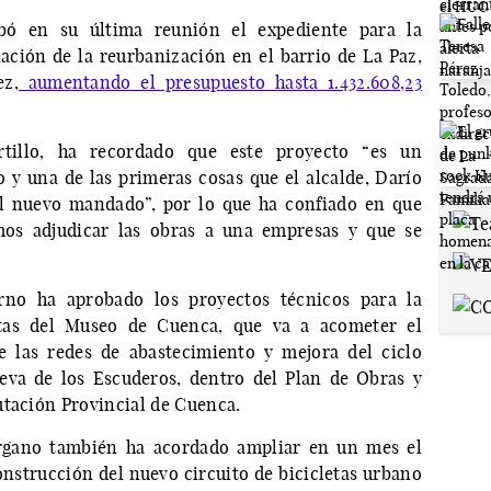
bó en su última reunión el expediente para la
ación de la reurbanización en el barrio de La Paz,
ez,
aumentando el presupuesto hasta 1.432.608,23
rtillo, ha recordado que este proyecto “es un
y una de las primeras cosas que el alcalde, Darío
l nuevo mandado”, por lo que ha confiado en que
amos adjudicar las obras a una empresas y que se
erno ha aprobado los proyectos técnicos para la
ertas del Museo de Cuenca, que va a acometer el
e las redes de abastecimiento y mejora del ciclo
ueva de los Escuderos, dentro del Plan de Obras y
utación Provincial de Cuenca.
órgano también ha acordado ampliar en un mes el
onstrucción del nuevo circuito de bicicletas urbano