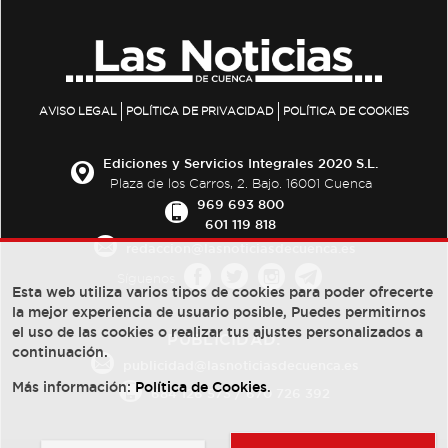
AVISO LEGAL
POLÍTICA DE PRIVACIDAD
POLÍTICA DE COOKIES
Ediciones y Servicios Integrales 2020 S.L.
Plaza de los Carros, 2. Bajo. 16001 Cuenca
969 693 800
601 119 818
redaccion@lasnoticiasdecuenca.es
Síguenos
Esta web utiliza varios tipos de cookies para poder ofrecerte
la mejor experiencia de usuario posible, Puedes permitirnos
el uso de las cookies o realizar tus ajustes personalizados a
PUBLICIDAD:
continuación.
publicidad@lasnoticiasdecuenca.es
Más información:
Política de Cookies
.
684 126 573
/
670 726 392