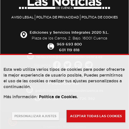
AVISO LEGAL
POLÍTICA DE PRIVACIDAD
POLÍTICA DE COOKIES
Ediciones y Servicios Integrales 2020 S.L.
Plaza de los Carros, 2. Bajo. 16001 Cuenca
969 693 800
601 119 818
redaccion@lasnoticiasdecuenca.es
Síguenos
Esta web utiliza varios tipos de cookies para poder ofrecerte
la mejor experiencia de usuario posible, Puedes permitirnos
el uso de las cookies o realizar tus ajustes personalizados a
PUBLICIDAD:
continuación.
publicidad@lasnoticiasdecuenca.es
Más información:
Política de Cookies
.
684 126 573
/
670 726 392
PERSONALIZAR AJUSTES
ACEPTAR TODAS LAS COOKIES
© Copyright 2013 -
2022
| Ediciones y Servicios Integrales 2020 S.L.
Powered by
Web Dinámica