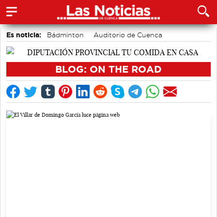
Es noticia:
Bádminton
Auditorio de Cuenca
Área de Deportes
Actividades culturales en Cuenca
Motor
accidentes laborales
Medio Ambiente
BLOG: ON THE ROAD