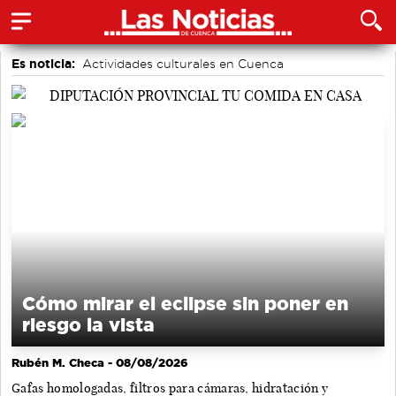
Es noticia:
Actividades culturales en Cuenca
Medio Ambiente
Motor
accidentes laborales
Área de Deportes
Bádminton
Auditorio de Cuenca
Cómo mirar el eclipse sin poner en
riesgo la vista
Rubén M. Checa
- 08/08/2026
Gafas homologadas, filtros para cámaras, hidratación y