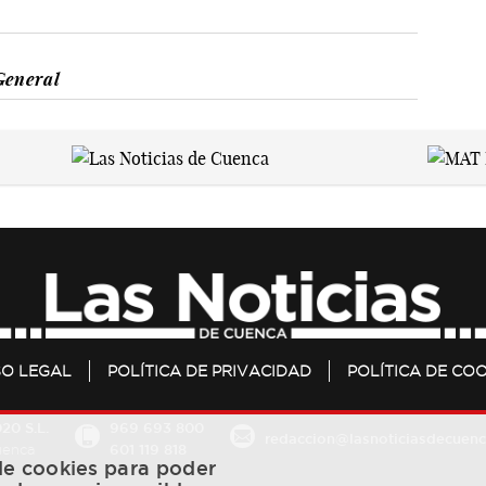
General
SO LEGAL
POLÍTICA DE PRIVACIDAD
POLÍTICA DE COO
20 S.L.
969 693 800
redaccion@lasnoticiasdecuenc
601 119 818
Cuenca
 de cookies para poder