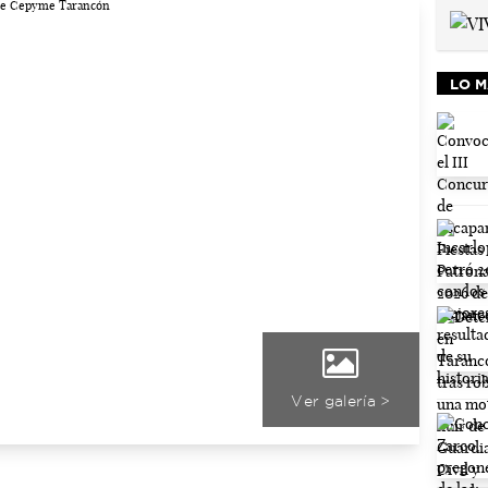
LO M
Ver galería >