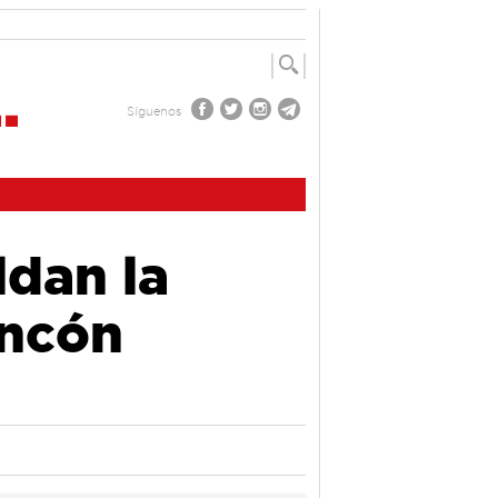
Síguenos
ldan la
ancón