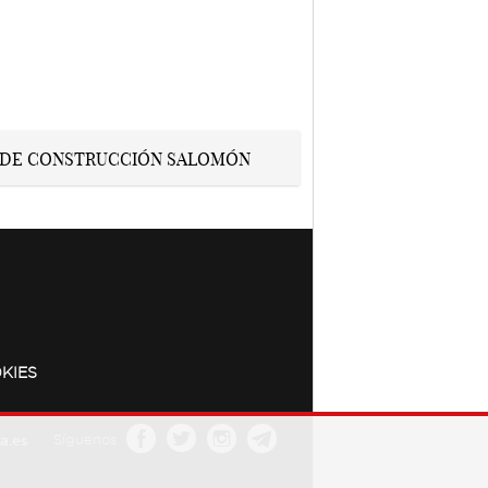
KIES
a.es
Síguenos