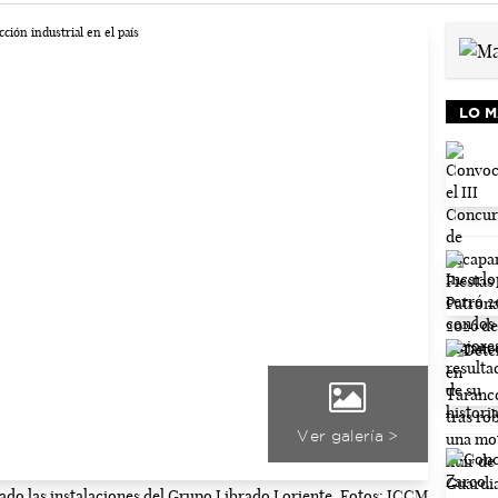
LO M
Ver galería >
itado las instalaciones del Grupo Librado Loriente. Fotos: JCCM