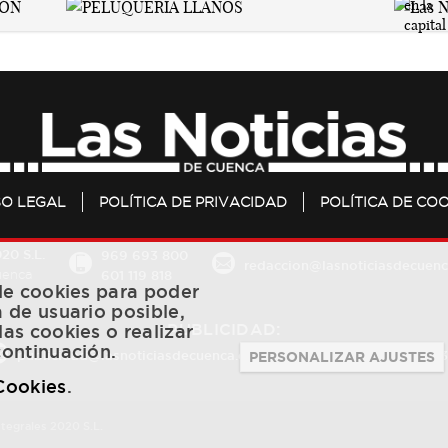
SO LEGAL
POLÍTICA DE PRIVACIDAD
POLÍTICA DE COO
20 S.L.
969 693 800
redaccion@lasnoticiasdecuenc
601 119 818
Cuenca
 de cookies para poder
a de usuario posible,
PUBLICIDAD:
las cookies o realizar
continuación.
publicidad@lasnoticiasdecuenca.es
684 126 573
/
670 726 
PERSONALIZAR AJUSTES
 Cookies
.
ntegrales 2020 S.L.