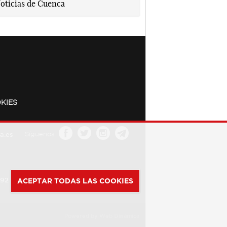
KIES
a.es
Síguenos
392
ACEPTAR TODAS LAS COOKIES
Powered by
Web Dinámica