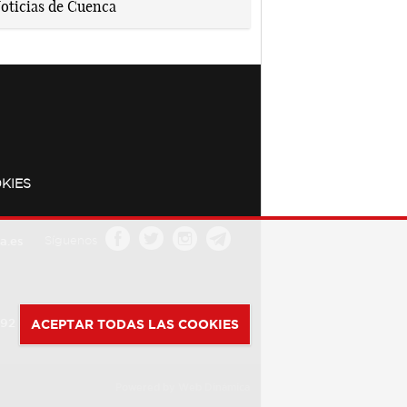
KIES
a.es
Síguenos
392
ACEPTAR TODAS LAS COOKIES
Powered by
Web Dinámica