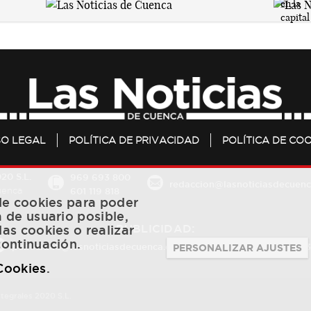
SO LEGAL
POLÍTICA DE PRIVACIDAD
POLÍTICA DE COO
20 S.L.
969 693 800
redaccion@lasnoticiasdecuenc
601 119 818
Cuenca
 de cookies para poder
a de usuario posible,
PUBLICIDAD:
las cookies o realizar
continuación.
publicidad@lasnoticiasdecuenca.es
684 126 573
/
670 726 
PERSONALIZAR AJUSTES
 Cookies
.
ntegrales 2020 S.L.