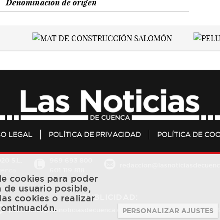
Denominación de origen
SO LEGAL
POLÍTICA DE PRIVACIDAD
POLÍTICA DE COO
20 S.L.
969 693 800
redaccion@lasnoticiasdecuenc
601 119 818
Cuenca
 de cookies para poder
a de usuario posible,
PUBLICIDAD:
las cookies o realizar
continuación.
publicidad@lasnoticiasdecuenca.es
684 126 573
/
670 726 
PERSONALIZAR AJUSTES