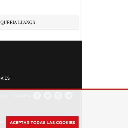
KIES
a.es
Síguenos
392
ACEPTAR TODAS LAS COOKIES