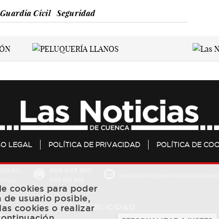
Guardia Civil
Seguridad
SO LEGAL
POLÍTICA DE PRIVACIDAD
POLÍTICA DE COO
20 S.L.
969 693 800
redaccion@lasnoticiasdecuenc
601 119 818
Cuenca
 de cookies para poder
a de usuario posible,
PUBLICIDAD:
las cookies o realizar
continuación.