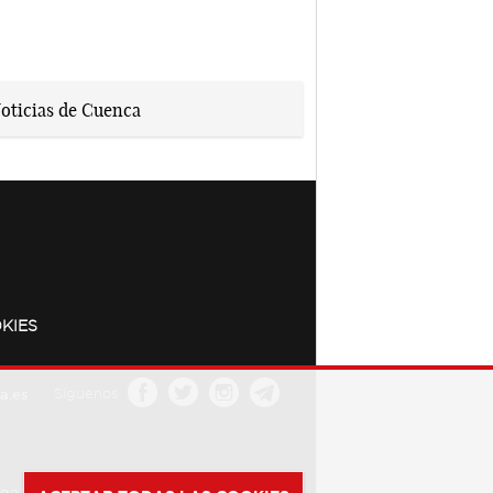
KIES
a.es
Síguenos