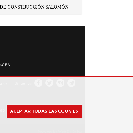
KIES
a.es
Síguenos
392
ACEPTAR TODAS LAS COOKIES
Powered by
Web Dinámica