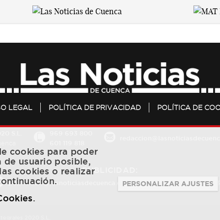
SO LEGAL
POLÍTICA DE PRIVACIDAD
POLÍTICA DE COO
20 S.L.
969 693 800
redaccion@lasnoticiasdecuenc
601 119 818
Cuenca
 de cookies para poder
a de usuario posible,
PUBLICIDAD:
las cookies o realizar
continuación.
publicidad@lasnoticiasdecuenca.es
684 126 573
/
670 726 
PERSONALIZAR AJUSTES
 Cookies
.
ntegrales 2020 S.L.