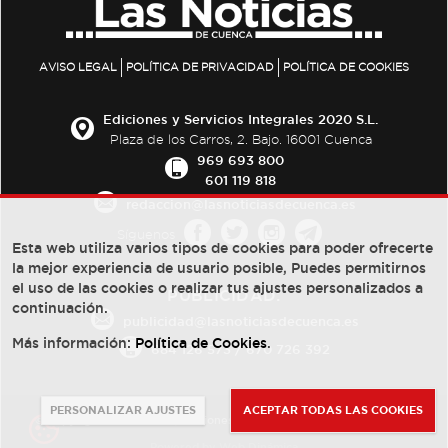
AVISO LEGAL
POLÍTICA DE PRIVACIDAD
POLÍTICA DE COOKIES
Ediciones y Servicios Integrales 2020 S.L.
Plaza de los Carros, 2. Bajo. 16001 Cuenca
969 693 800
601 119 818
redaccion@lasnoticiasdecuenca.es
Síguenos
Esta web utiliza varios tipos de cookies para poder ofrecerte
la mejor experiencia de usuario posible, Puedes permitirnos
el uso de las cookies o realizar tus ajustes personalizados a
PUBLICIDAD:
continuación.
publicidad@lasnoticiasdecuenca.es
Más información:
Política de Cookies
.
684 126 573
/
670 726 392
PERSONALIZAR AJUSTES
ACEPTAR TODAS LAS COOKIES
© Copyright 2013 -
2022
| Ediciones y Servicios Integrales 2020 S.L.
Powered by
Web Dinámica