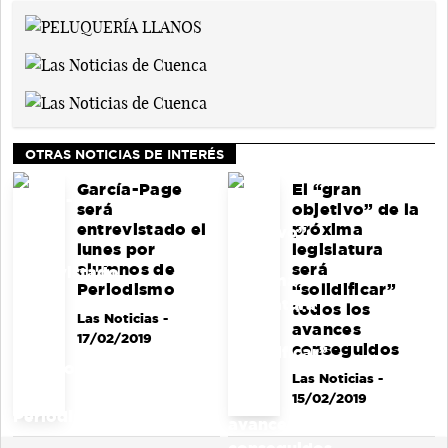
OTRAS NOTICIAS DE INTERÉS
García-Page
El “gran
será
objetivo” de la
entrevistado el
próxima
lunes por
legislatura
alumnos de
será
Periodismo
“solidificar”
todos los
Las Noticias
-
avances
17/02/2019
conseguidos
Las Noticias
-
15/02/2019