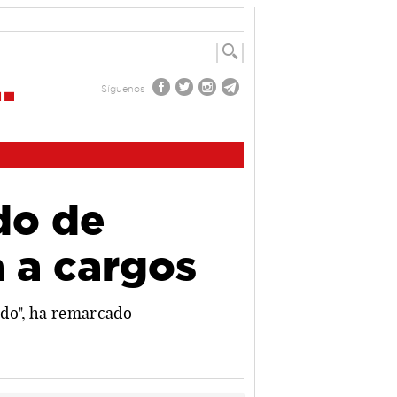
Síguenos
do de
a a cargos
tido", ha remarcado