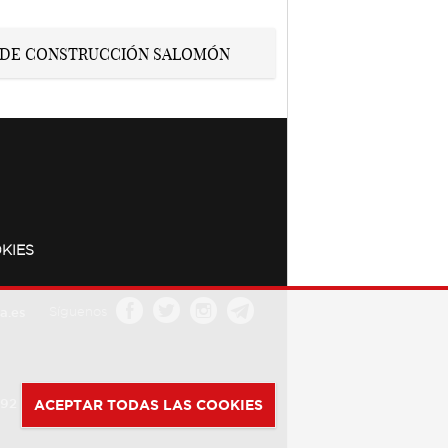
KIES
a.es
Síguenos
392
ACEPTAR TODAS LAS COOKIES