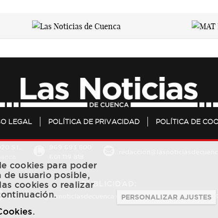
SO LEGAL
POLÍTICA DE PRIVACIDAD
POLÍTICA DE COO
20 S.L.
969 693 800
redaccion@lasnoticiasdecuenc
601 119 818
Cuenca
 de cookies para poder
a de usuario posible,
PUBLICIDAD:
las cookies o realizar
continuación.
publicidad@lasnoticiasdecuenca.es
684 126 573
/
670 726 
PERSONALIZAR AJUSTES
 Cookies
.