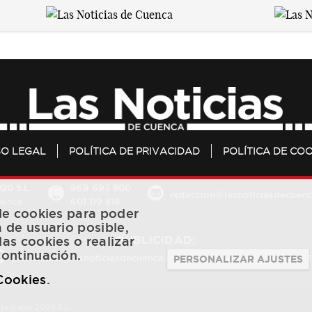
SO LEGAL
POLÍTICA DE PRIVACIDAD
POLÍTICA DE COO
20 S.L.
969 693 800
redaccion@lasnoticiasdecuenc
601 119 818
Cuenca
 de cookies para poder
a de usuario posible,
PUBLICIDAD:
las cookies o realizar
continuación.
publicidad@lasnoticiasdecuenca.es
684 126 573
/
670 726 
PERSONALIZAR AJUSTES
 Cookies
.
ntegrales 2020 S.L.