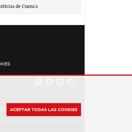
KIES
a.es
Síguenos
392
ACEPTAR TODAS LAS COOKIES
Powered by
Web Dinámica