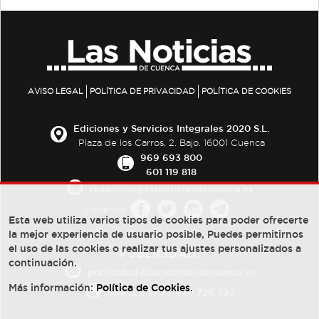
AVISO LEGAL
POLÍTICA DE PRIVACIDAD
POLÍTICA DE COOKIES
Ediciones y Servicios Integrales 2020 S.L.
Plaza de los Carros, 2. Bajo. 16001 Cuenca
969 693 800
601 119 818
redaccion@lasnoticiasdecuenca.es
Síguenos
Esta web utiliza varios tipos de cookies para poder ofrecerte
la mejor experiencia de usuario posible, Puedes permitirnos
el uso de las cookies o realizar tus ajustes personalizados a
PUBLICIDAD:
continuación.
publicidad@lasnoticiasdecuenca.es
Más información:
Política de Cookies
.
684 126 573
/
670 726 392