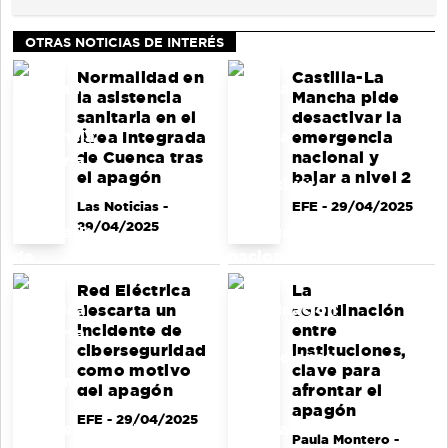
OTRAS NOTICIAS DE INTERÉS
Normalidad en
Castilla-La
la asistencia
Mancha pide
sanitaria en el
desactivar la
Área Integrada
emergencia
de Cuenca tras
nacional y
el apagón
bajar a nivel 2
Las Noticias
-
EFE
- 29/04/2025
29/04/2025
Red Eléctrica
La
descarta un
coordinación
incidente de
entre
ciberseguridad
instituciones,
como motivo
clave para
del apagón
afrontar el
apagón
EFE
- 29/04/2025
Paula Montero
-