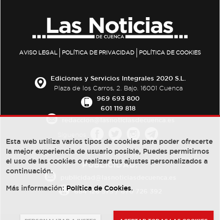
AVISO LEGAL
POLÍTICA DE PRIVACIDAD
POLÍTICA DE COOKIES
Ediciones y Servicios Integrales 2020 S.L.
Plaza de los Carros, 2. Bajo. 16001 Cuenca
969 693 800
601 119 818
redaccion@lasnoticiasdecuenca.es
Síguenos
Esta web utiliza varios tipos de cookies para poder ofrecerte
la mejor experiencia de usuario posible, Puedes permitirnos
el uso de las cookies o realizar tus ajustes personalizados a
PUBLICIDAD:
continuación.
publicidad@lasnoticiasdecuenca.es
Más información:
Política de Cookies
.
684 126 573
/
670 726 392