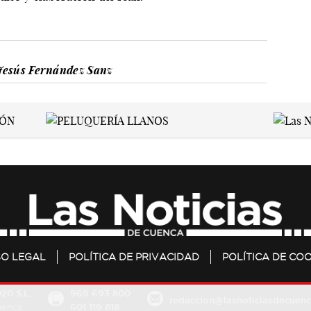
Jesús Fernández Sanz
SO LEGAL
POLÍTICA DE PRIVACIDAD
POLÍTICA DE COO
20 S.L.
969 693 800
redaccion@lasnoticiasdecuenc
601 119 818
Cuenca