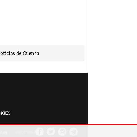
KIES
a.es
Síguenos