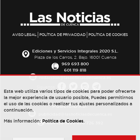
AVISO LEGAL
POLÍTICA DE PRIVACIDAD
POLÍTICA DE COOKIES
Ediciones y Servicios Integrales 2020 S.L.
Plaza de los Carros, 2. Bajo. 16001 Cuenca
969 693 800
601 119 818
redaccion@lasnoticiasdecuenca.es
Síguenos
Esta web utiliza varios tipos de cookies para poder ofrecerte
la mejor experiencia de usuario posible, Puedes permitirnos
el uso de las cookies o realizar tus ajustes personalizados a
PUBLICIDAD:
continuación.
publicidad@lasnoticiasdecuenca.es
Más información:
Política de Cookies
.
684 126 573
/
670 726 392