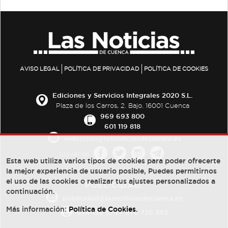
AVISO LEGAL
POLÍTICA DE PRIVACIDAD
POLÍTICA DE COOKIES
Ediciones y Servicios Integrales 2020 S.L.
Plaza de los Carros, 2. Bajo. 16001 Cuenca
969 693 800
601 119 818
redaccion@lasnoticiasdecuenca.es
Síguenos
Esta web utiliza varios tipos de cookies para poder ofrecerte
la mejor experiencia de usuario posible, Puedes permitirnos
el uso de las cookies o realizar tus ajustes personalizados a
PUBLICIDAD:
continuación.
publicidad@lasnoticiasdecuenca.es
Más información:
Política de Cookies
.
684 126 573
/
670 726 392