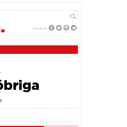
Síguenos
s
óbriga
o