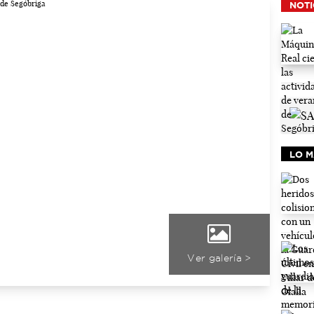
NOTI
LO M
Ver galería >