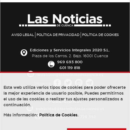
AVISO LEGAL
POLÍTICA DE PRIVACIDAD
POLÍTICA DE COOKIES
Ediciones y Servicios Integrales 2020 S.L.
Plaza de los Carros, 2. Bajo. 16001 Cuenca
969 693 800
601 119 818
redaccion@lasnoticiasdecuenca.es
Síguenos
Esta web utiliza varios tipos de cookies para poder ofrecerte
la mejor experiencia de usuario posible, Puedes permitirnos
el uso de las cookies o realizar tus ajustes personalizados a
PUBLICIDAD:
continuación.
publicidad@lasnoticiasdecuenca.es
Más información:
Política de Cookies
.
684 126 573
/
670 726 392