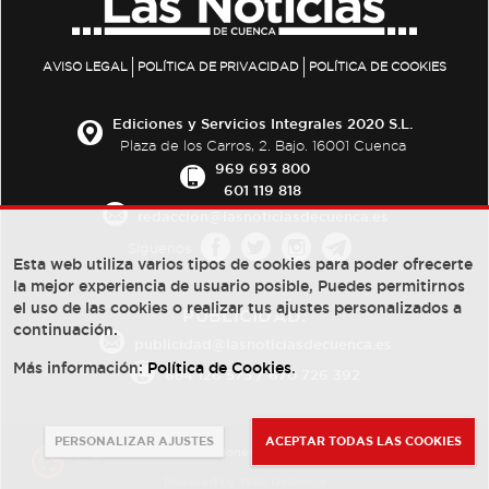
AVISO LEGAL
POLÍTICA DE PRIVACIDAD
POLÍTICA DE COOKIES
Ediciones y Servicios Integrales 2020 S.L.
Plaza de los Carros, 2. Bajo. 16001 Cuenca
969 693 800
601 119 818
redaccion@lasnoticiasdecuenca.es
Síguenos
Esta web utiliza varios tipos de cookies para poder ofrecerte
la mejor experiencia de usuario posible, Puedes permitirnos
el uso de las cookies o realizar tus ajustes personalizados a
PUBLICIDAD:
continuación.
publicidad@lasnoticiasdecuenca.es
Más información:
Política de Cookies
.
684 126 573
/
670 726 392
PERSONALIZAR AJUSTES
ACEPTAR TODAS LAS COOKIES
© Copyright 2013 -
2022
| Ediciones y Servicios Integrales 2020 S.L.
Powered by
Web Dinámica