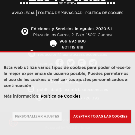
AVISO LEGAL
POLÍTICA DE PRIVACIDAD
POLÍTICA DE COOKIES
Ediciones y Servicios Integrales 2020 S.L.
Plaza de los Carros, 2. Bajo. 16001 Cuenca
969 693 800
601 119 818
redaccion@lasnoticiasdecuenca.es
Síguenos
Esta web utiliza varios tipos de cookies para poder ofrecerte
la mejor experiencia de usuario posible, Puedes permitirnos
el uso de las cookies o realizar tus ajustes personalizados a
PUBLICIDAD:
continuación.
publicidad@lasnoticiasdecuenca.es
Más información:
Política de Cookies
.
684 126 573
/
670 726 392
PERSONALIZAR AJUSTES
ACEPTAR TODAS LAS COOKIES
© Copyright 2013 -
2022
| Ediciones y Servicios Integrales 2020 S.L.
Powered by
Web Dinámica