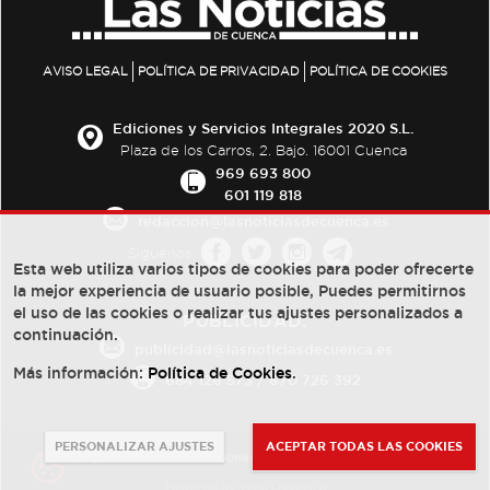
AVISO LEGAL
POLÍTICA DE PRIVACIDAD
POLÍTICA DE COOKIES
Ediciones y Servicios Integrales 2020 S.L.
Plaza de los Carros, 2. Bajo. 16001 Cuenca
969 693 800
601 119 818
redaccion@lasnoticiasdecuenca.es
Síguenos
Esta web utiliza varios tipos de cookies para poder ofrecerte
la mejor experiencia de usuario posible, Puedes permitirnos
el uso de las cookies o realizar tus ajustes personalizados a
PUBLICIDAD:
continuación.
publicidad@lasnoticiasdecuenca.es
Más información:
Política de Cookies
.
684 126 573
/
670 726 392
PERSONALIZAR AJUSTES
ACEPTAR TODAS LAS COOKIES
© Copyright 2013 -
2022
| Ediciones y Servicios Integrales 2020 S.L.
Powered by
Web Dinámica