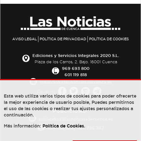
AVISO LEGAL
POLÍTICA DE PRIVACIDAD
POLÍTICA DE COOKIES
Ediciones y Servicios Integrales 2020 S.L.
Plaza de los Carros, 2. Bajo. 16001 Cuenca
969 693 800
601 119 818
redaccion@lasnoticiasdecuenca.es
Síguenos
Esta web utiliza varios tipos de cookies para poder ofrecerte
la mejor experiencia de usuario posible, Puedes permitirnos
el uso de las cookies o realizar tus ajustes personalizados a
PUBLICIDAD:
continuación.
publicidad@lasnoticiasdecuenca.es
Más información:
Política de Cookies
.
684 126 573
/
670 726 392