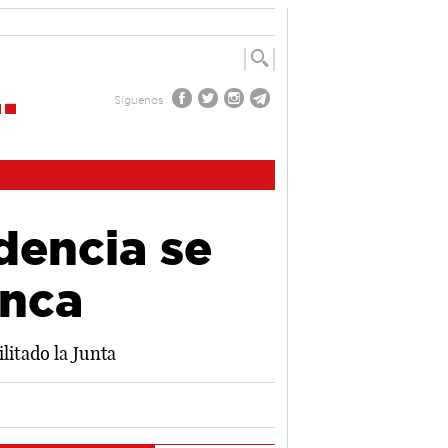
Síguenos
dencia se
enca
litado la Junta