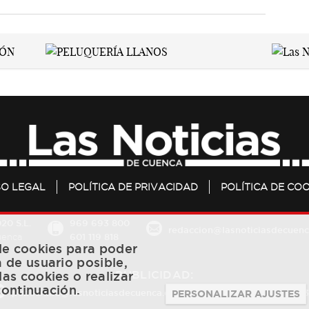
SO LEGAL
POLÍTICA DE PRIVACIDAD
POLÍTICA DE COO
20 S.L.
969 693 800
redaccion@lasnoticiasdecuenc
601 119 818
Cuenca
 de cookies para poder
a de usuario posible,
PUBLICIDAD:
las cookies o realizar
continuación.
publicidad@lasnoticiasdecuenca.es
684 126 573
/
670 726 
PERSONALIZAR AJUSTES