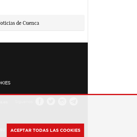
KIES
a.es
Síguenos
392
ACEPTAR TODAS LAS COOKIES