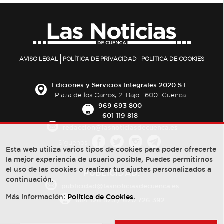
AVISO LEGAL
POLÍTICA DE PRIVACIDAD
POLÍTICA DE COOKIES
Ediciones y Servicios Integrales 2020 S.L.
Plaza de los Carros, 2. Bajo. 16001 Cuenca
969 693 800
601 119 818
redaccion@lasnoticiasdecuenca.es
Síguenos
Esta web utiliza varios tipos de cookies para poder ofrecerte
la mejor experiencia de usuario posible, Puedes permitirnos
el uso de las cookies o realizar tus ajustes personalizados a
PUBLICIDAD:
continuación.
publicidad@lasnoticiasdecuenca.es
Más información:
Política de Cookies
.
684 126 573
/
670 726 392