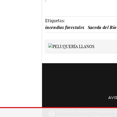
Etiquetas:
incendios forestales
Saceda del Río
AVI
Ediciones y Servicios Integrales 20
Plaza de los Carros, 2. Bajo. 16001 