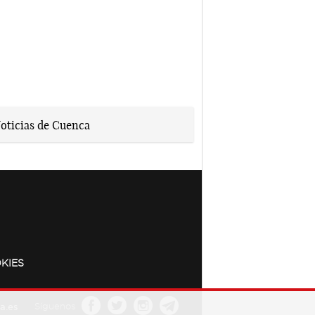
KIES
a.es
Síguenos