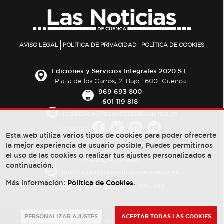
AVISO LEGAL
POLÍTICA DE PRIVACIDAD
POLÍTICA DE COOKIES
Ediciones y Servicios Integrales 2020 S.L.
Plaza de los Carros, 2. Bajo. 16001 Cuenca
969 693 800
601 119 818
redaccion@lasnoticiasdecuenca.es
Síguenos
Esta web utiliza varios tipos de cookies para poder ofrecerte
la mejor experiencia de usuario posible, Puedes permitirnos
el uso de las cookies o realizar tus ajustes personalizados a
PUBLICIDAD:
continuación.
publicidad@lasnoticiasdecuenca.es
Más información:
Política de Cookies
.
684 126 573
/
670 726 392
PERSONALIZAR AJUSTES
ACEPTAR TODAS LAS COOKIES
© Copyright 2013 -
2022
| Ediciones y Servicios Integrales 2020 S.L.