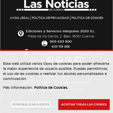
AVISO LEGAL
POLÍTICA DE PRIVACIDAD
POLÍTICA DE COOKIES
Ediciones y Servicios Integrales 2020 S.L.
Plaza de los Carros, 2. Bajo. 16001 Cuenca
969 693 800
601 119 818
redaccion@lasnoticiasdecuenca.es
Síguenos
Esta web utiliza varios tipos de cookies para poder ofrecerte
la mejor experiencia de usuario posible, Puedes permitirnos
el uso de las cookies o realizar tus ajustes personalizados a
PUBLICIDAD:
continuación.
publicidad@lasnoticiasdecuenca.es
Más información:
Política de Cookies
.
684 126 573
/
670 726 392
PERSONALIZAR AJUSTES
ACEPTAR TODAS LAS COOKIES
© Copyright 2013 -
2022
| Ediciones y Servicios Integrales 2020 S.L.