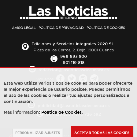
AVISO LEGAL
POLÍTICA DE PRIVACIDAD
POLÍTICA DE COOKIES
Ediciones y Servicios Integrales 2020 S.L.
Plaza de los Carros, 2. Bajo. 16001 Cuenca
969 693 800
601 119 818
redaccion@lasnoticiasdecuenca.es
Síguenos
Esta web utiliza varios tipos de cookies para poder ofrecerte
la mejor experiencia de usuario posible, Puedes permitirnos
el uso de las cookies o realizar tus ajustes personalizados a
PUBLICIDAD:
continuación.
publicidad@lasnoticiasdecuenca.es
Más información:
Política de Cookies
.
684 126 573
/
670 726 392
PERSONALIZAR AJUSTES
ACEPTAR TODAS LAS COOKIES
© Copyright 2013 -
2022
| Ediciones y Servicios Integrales 2020 S.L.