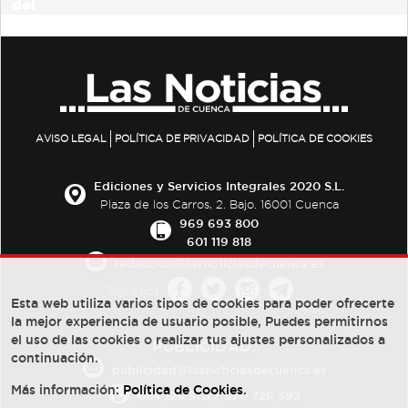
AVISO LEGAL
POLÍTICA DE PRIVACIDAD
POLÍTICA DE COOKIES
Ediciones y Servicios Integrales 2020 S.L.
Plaza de los Carros, 2. Bajo. 16001 Cuenca
969 693 800
601 119 818
redaccion@lasnoticiasdecuenca.es
Síguenos
Esta web utiliza varios tipos de cookies para poder ofrecerte
la mejor experiencia de usuario posible, Puedes permitirnos
el uso de las cookies o realizar tus ajustes personalizados a
PUBLICIDAD:
continuación.
publicidad@lasnoticiasdecuenca.es
Más información:
Política de Cookies
.
684 126 573
/
670 726 392