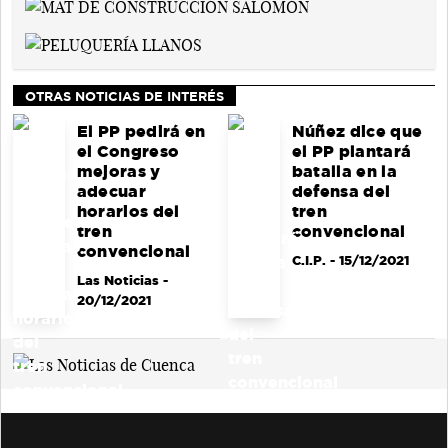
OTRAS NOTICIAS DE INTERÉS
El PP pedirá en
Núñez dice que
el Congreso
el PP plantará
mejoras y
batalla en la
adecuar
defensa del
horarios del
tren
tren
convencional
convencional
C.I.P.
- 15/12/2021
Las Noticias
-
20/12/2021