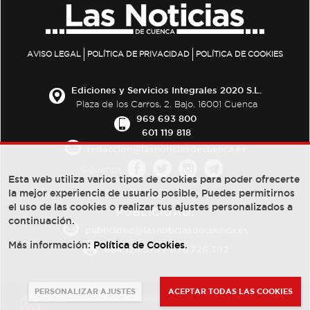
AVISO LEGAL
POLÍTICA DE PRIVACIDAD
POLÍTICA DE COOKIES
Ediciones y Servicios Integrales 2020 S.L.
Plaza de los Carros, 2. Bajo. 16001 Cuenca
969 693 800
601 119 818
redaccion@lasnoticiasdecuenca.es
Síguenos
Esta web utiliza varios tipos de cookies para poder ofrecerte
la mejor experiencia de usuario posible, Puedes permitirnos
el uso de las cookies o realizar tus ajustes personalizados a
PUBLICIDAD:
continuación.
publicidad@lasnoticiasdecuenca.es
Más información:
Política de Cookies
.
684 126 573
/
670 726 392
PERSONALIZAR AJUSTES
ACEPTAR TODAS LAS COOKIES
© Copyright 2013 -
2022
| Ediciones y Servicios Integrales 2020 S.L.