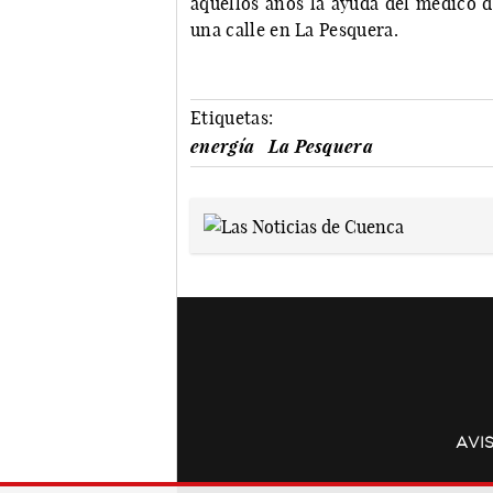
aquellos años la ayuda del médico d
una calle en La Pesquera.
Etiquetas:
energía
La Pesquera
AVI