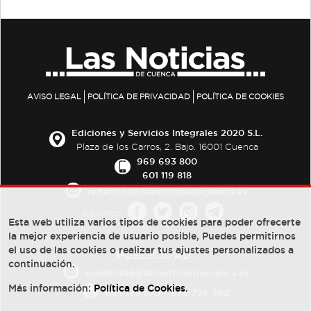
AVISO LEGAL
POLÍTICA DE PRIVACIDAD
POLÍTICA DE COOKIES
Ediciones y Servicios Integrales 2020 S.L.
Plaza de los Carros, 2. Bajo. 16001 Cuenca
969 693 800
601 119 818
redaccion@lasnoticiasdecuenca.es
Síguenos
Esta web utiliza varios tipos de cookies para poder ofrecerte
la mejor experiencia de usuario posible, Puedes permitirnos
el uso de las cookies o realizar tus ajustes personalizados a
PUBLICIDAD:
continuación.
publicidad@lasnoticiasdecuenca.es
Más información:
Política de Cookies
.
684 126 573
/
670 726 392