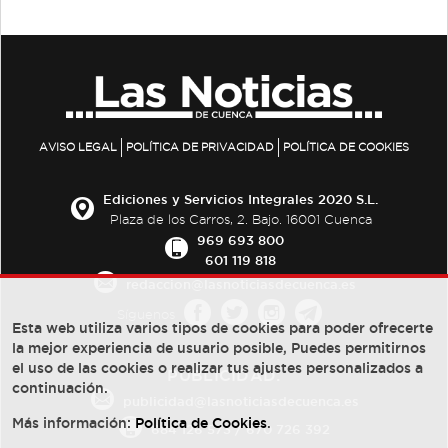
AVISO LEGAL
POLÍTICA DE PRIVACIDAD
POLÍTICA DE COOKIES
Ediciones y Servicios Integrales 2020 S.L.
Plaza de los Carros, 2. Bajo. 16001 Cuenca
969 693 800
601 119 818
redaccion@lasnoticiasdecuenca.es
Síguenos
Esta web utiliza varios tipos de cookies para poder ofrecerte
la mejor experiencia de usuario posible, Puedes permitirnos
el uso de las cookies o realizar tus ajustes personalizados a
PUBLICIDAD:
continuación.
publicidad@lasnoticiasdecuenca.es
Más información:
Política de Cookies
.
684 126 573
/
670 726 392