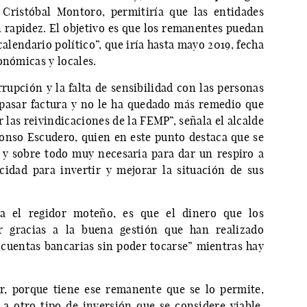
 Cristóbal Montoro, permitiría que las entidades
n rapidez. El objetivo es que los remanentes puedan
alendario político”, que iría hasta mayo 2019, fecha
onómicas y locales.
rupción y la falta de sensibilidad con las personas
pasar factura y no le ha quedado más remedio que
 las reivindicaciones de la FEMP”, señala el alcalde
lfonso Escudero, quien en este punto destaca que se
 y sobre todo muy necesaria para dar un respiro a
idad para invertir y mejorar la situación de sus
lla el regidor moteño, es que el dinero que los
 gracias a la buena gestión que han realizado
 cuentas bancarias sin poder tocarse” mientras hay
r, porque tiene ese remanente que se lo permite,
 a otro tipo de inversión que se considere viable,