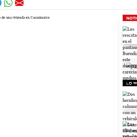
NOTI
LO M