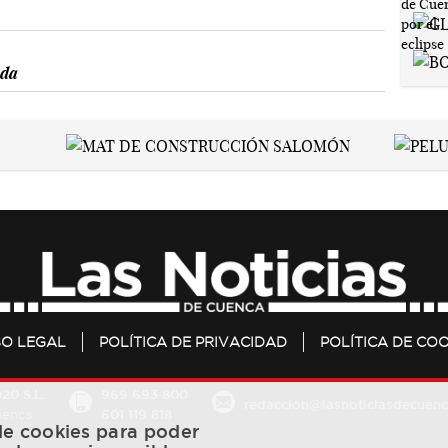
nda
SO LEGAL
POLÍTICA DE PRIVACIDAD
POLÍTICA DE COO
20 S.L.
969 693 800
redaccion@lasnoticiasdecuenc
601 119 818
Cuenca
 de cookies para poder