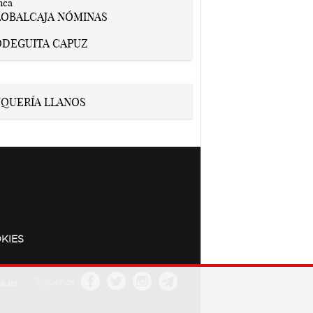
KIES
a.es
Síguenos