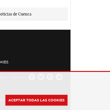
KIES
a.es
Síguenos
392
ACEPTAR TODAS LAS COOKIES