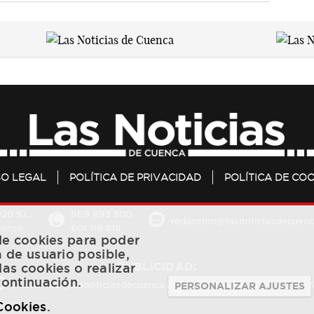
SO LEGAL
POLÍTICA DE PRIVACIDAD
POLÍTICA DE COO
20 S.L.
969 693 800
redaccion@lasnoticiasdecuenc
601 119 818
Cuenca
 de cookies para poder
a de usuario posible,
PUBLICIDAD:
las cookies o realizar
continuación.
publicidad@lasnoticiasdecuenca.es
684 126 573
/
670 726 
PERSONALIZAR AJUSTES
 Cookies
.