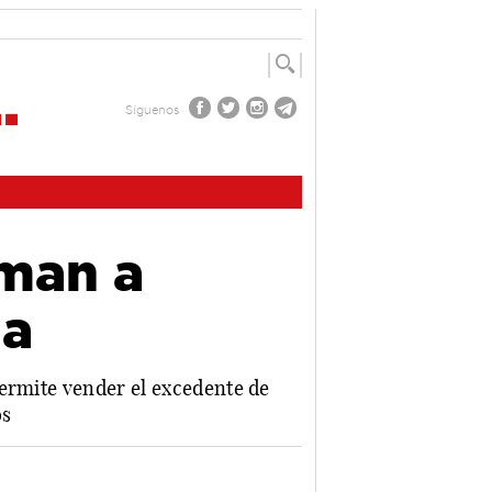
Síguenos
uman a
da
permite vender el excedente de
os