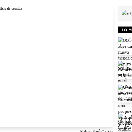
LO M
Fotos: Saúl García