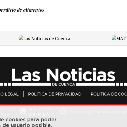
erdicio de alimentos
SO LEGAL
POLÍTICA DE PRIVACIDAD
POLÍTICA DE COO
20 S.L.
969 693 800
redaccion@lasnoticiasdecuenc
601 119 818
Cuenca
 de cookies para poder
a de usuario posible,