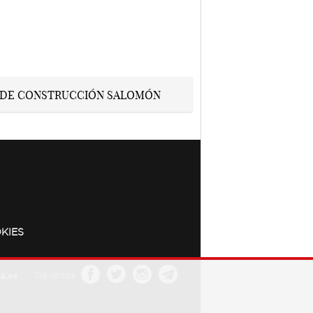
KIES
a.es
Síguenos