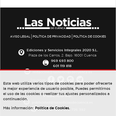
AVISO LEGAL
POLÍTICA DE PRIVACIDAD
POLÍTICA DE COOKIES
Ediciones y Servicios Integrales 2020 S.L.
Plaza de los Carros, 2. Bajo. 16001 Cuenca
969 693 800
601 119 818
redaccion@lasnoticiasdecuenca.es
Síguenos
Esta web utiliza varios tipos de cookies para poder ofrecerte
la mejor experiencia de usuario posible, Puedes permitirnos
el uso de las cookies o realizar tus ajustes personalizados a
PUBLICIDAD:
continuación.
publicidad@lasnoticiasdecuenca.es
Más información:
Política de Cookies
.
684 126 573
/
670 726 392