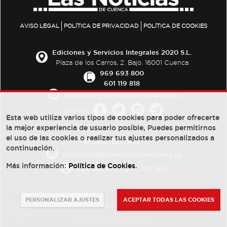
AVISO LEGAL
POLÍTICA DE PRIVACIDAD
POLÍTICA DE COOKIES
Ediciones y Servicios Integrales 2020 S.L.
Plaza de los Carros, 2. Bajo. 16001 Cuenca
969 693 800
601 119 818
redaccion@lasnoticiasdecuenca.es
Síguenos
Esta web utiliza varios tipos de cookies para poder ofrecerte
la mejor experiencia de usuario posible, Puedes permitirnos
el uso de las cookies o realizar tus ajustes personalizados a
PUBLICIDAD:
continuación.
publicidad@lasnoticiasdecuenca.es
Más información:
Política de Cookies
.
684 126 573
/
670 726 392
PERSONALIZAR AJUSTES
ACEPTAR TODAS LAS COOKIES
© Copyright 2013 -
2022
| Ediciones y Servicios Integrales 2020 S.L.
Powered by
Web Dinámica