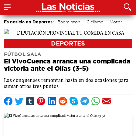
Es noticia en Deportes:
Bádminton
Ciclismo
Motor
Área de Deportes
Balonmano
Piragüismo
Bolos conquenses
Fútbol
DEPORTES
FÚTBOL SALA
El VivoCuenca arranca una complicada
victoria ante el Olías (3-5)
Los conquenses remontan hasta en dos ocasiones para
sumar otros tres puntos