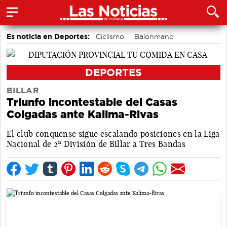
Es noticia en Deportes:
Ciclismo
Balonmano
Bádminton
Motor
Fútbol
Bolos conquenses
Área de Deportes
Piragüismo
DEPORTES
BILLAR
Triunfo incontestable del Casas
Colgadas ante Kalima-Rivas
El club conquense sigue escalando posiciones en la Liga
Nacional de 2ª División de Billar a Tres Bandas