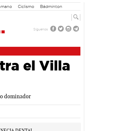
nmano
Ciclismo
Bádminton
Síguenos
ra el Villa
aro dominador