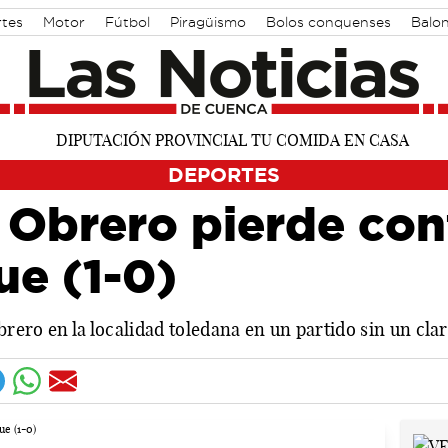
rtes
Motor
Fútbol
Piragüismo
Bolos conquenses
Balo
DEPORTES
 Obrero pierde cont
ue (1-0)
Obrero en la localidad toledana en un partido sin un cl