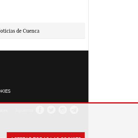
KIES
a.es
Síguenos