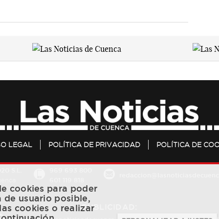
SO LEGAL
POLÍTICA DE PRIVACIDAD
POLÍTICA DE COO
20 S.L.
969 693 800
redaccion@lasnoticiasdecuenc
601 119 818
Cuenca
 de cookies para poder
a de usuario posible,
PUBLICIDAD:
las cookies o realizar
continuación.