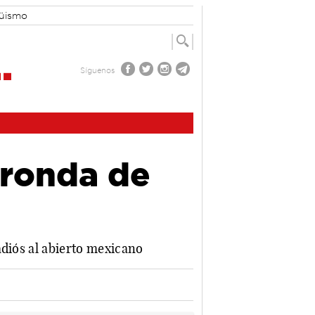
güismo
Síguenos
 ronda de
adiós al abierto mexicano