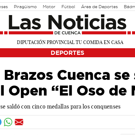
nses
Piragüismo
Motor
Fútbol
Área de Deportes
Bádm
DEPORTES
 Brazos Cuenca se 
el Open “El Oso de
 se saldó con cinco medallas para los conquenses