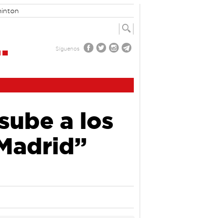
inton
Síguenos
sube a los
 Madrid”