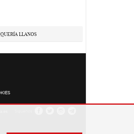
KIES
a.es
Síguenos