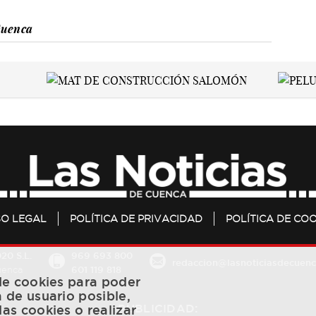
Cuenca
SO LEGAL
POLÍTICA DE PRIVACIDAD
POLÍTICA DE COO
20 S.L.
969 693 800
redaccion@lasnoticiasdecuenc
601 119 818
Cuenca
 de cookies para poder
a de usuario posible,
PUBLICIDAD:
las cookies o realizar