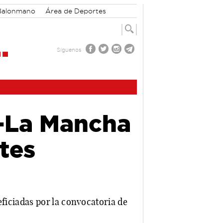
Balonmano
Área de Deportes
Síguenos
a-La Mancha
tes
neficiadas por la convocatoria de